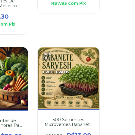
tes De
R$7,83
com
Pix
Melancia
,30
com
Pix
18
%
OFF
FRETE GRÁTIS
500 Sementes
ntes de
Microverdes Rabanete
lhores Para
Sarvesh
o Outono