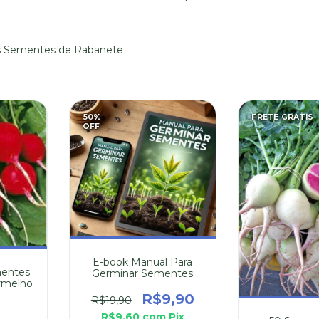
as Sementes de Rabanete
50
%
FRETE GRÁTIS
OFF
E-book Manual Para
mentes
Germinar Sementes
rmelho
R$9,90
R$19,90
R$9,60
com
Pix