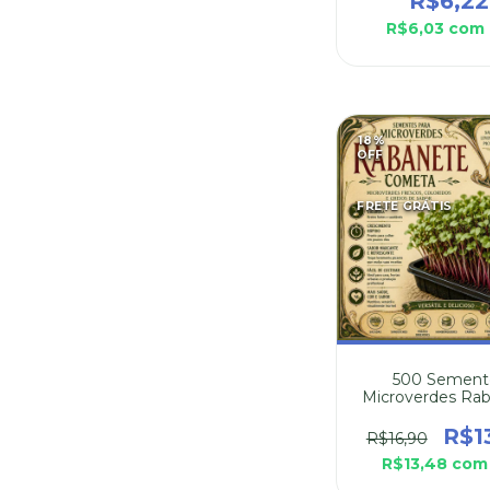
R$6,22
R$6,03
com
18
%
OFF
FRETE GRÁTIS
500 Sement
Microverdes Ra
Cometa
R$1
R$16,90
R$13,48
com