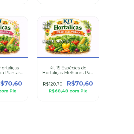
42
%
OFF
FRETE GRÁTIS
Hortaliças
Kit 15 Espécies de
ra Plantar
Hortaliças Melhores Para
avera
Plantar no Verão
$70,60
R$70,60
R$120,70
com
Pix
R$68,48
com
Pix