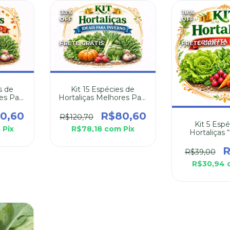
33
%
18
%
OFF
OFF
FRETE GRÁTIS
FRETE GRÁTIS
s de
Kit 15 Espécies de
es Para
Hortaliças Melhores Para
tono
Plantar no Inverno
0,60
R$80,60
R$120,70
Kit 5 Esp
m
Pix
R$78,18
com
Pix
Hortaliças 
colha r
R
R$39,00
R$30,94