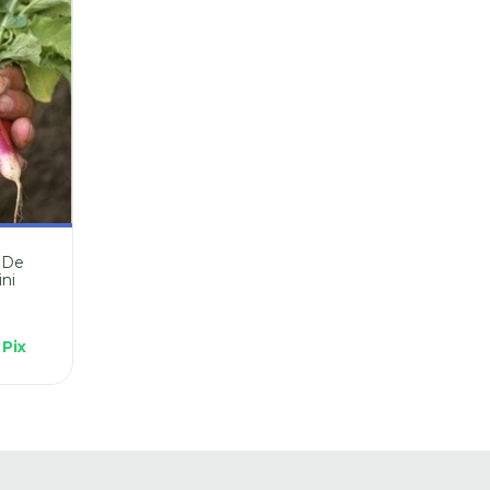
 De
ni
2
Pix