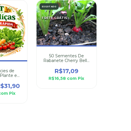
ESGOTADO
FRETE GRÁTIS
50 Sementes De
Rabanete Cherry Belle
Orgânico
R$17,09
écies de
“Plante e
R$16,58
com
Pix
ápido”
$31,90
com
Pix