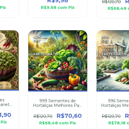
R$9,98
R
R$120,70
Pix
R$9,68
com
Pix
R$68,48
42
%
33
%
OFF
OFF
FRETE GRÁTIS
FRETE GRÁTIS
es
999 Sementes de
996 Seme
banete
Hortaliças Melhores Para
Hortaliças Me
Plantar na Primavera
Plantar no
3,90
R$70,60
R
R$120,70
R$120,70
Pix
R$68,48
com
Pix
R$78,18