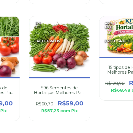
3
%
42
%
OFF
OFF
FRETE GRÁTIS
FRETE GRÁTIS
15 tipos de 
Melhores Pa
na Prim
R
R$120,70
 de
596 Sementes de
R$68,48
es Para
Hortaliças Melhores Para
erno
Plantar no Inverno
9,00
R$59,00
R$60,70
Pix
R$57,23
com
Pix