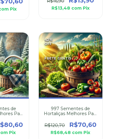
R$13,90
$70,60
R$16,90
R$13,48
com
Pix
com
Pix
42
%
OFF
FRETE GRÁTIS
ntes de
997 Sementes de
lhores Para
Hortaliças Melhores Para
 Inverno
Plantar no Verão
$80,60
R$70,60
R$120,70
com
Pix
R$68,48
com
Pix