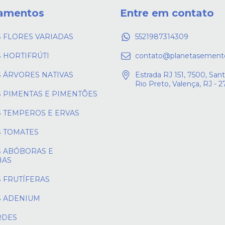
amentos
Entre em contato
 FLORES VARIADAS
5521987314309
 HORTIFRÚTI
contato@planetasement
 ÁRVORES NATIVAS
Estrada RJ 151, 7500, Sant
Rio Preto, Valença, RJ - 
 PIMENTAS E PIMENTÕES
 TEMPEROS E ERVAS
 TOMATES
 ABÓBORAS E
HAS
 FRUTÍFERAS
 ADENIUM
RDES