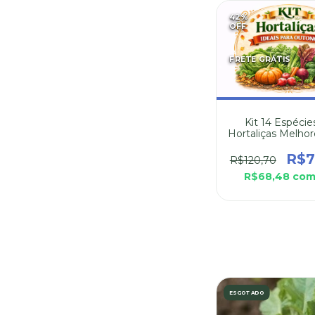
42
%
OFF
FRETE GRÁTIS
Kit 14 Espécie
Hortaliças Melhor
Plantar no Ou
R$7
R$120,70
R$68,48
co
ESGOTADO