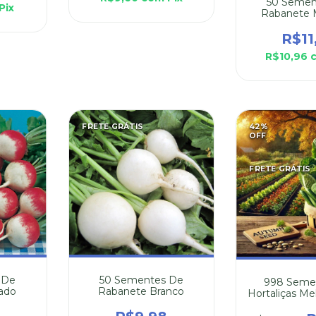
50 Semen
Pix
Rabanete 
R$11
R$10,96
FRETE GRÁTIS
42
%
OFF
FRETE GRÁTIS
 De
50 Sementes De
998 Seme
ado
Rabanete Branco
Hortaliças Me
Plantar n