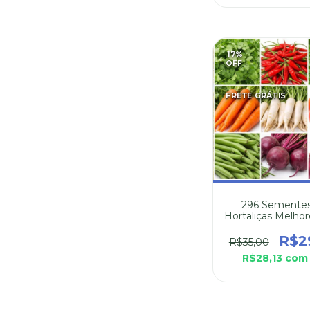
17
%
OFF
FRETE GRÁTIS
296 Sementes
Hortaliças Melhor
Plantar no Inv
R$2
R$35,00
R$28,13
com