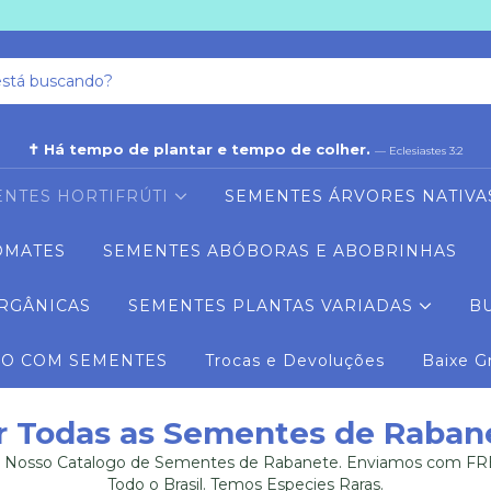
✝ Há tempo de plantar e tempo de colher.
— Eclesiastes 3:2
NTES HORTIFRÚTI
SEMENTES ÁRVORES NATIVA
OMATES
SEMENTES ABÓBORAS E ABOBRINHAS
RGÂNICAS
SEMENTES PLANTAS VARIADAS
B
RO COM SEMENTES
Trocas e Devoluções
Baixe G
r Todas as Sementes de Raban
 o Nosso Catalogo de Sementes de Rabanete. Enviamos com FR
Todo o Brasil. Temos Especies Raras.