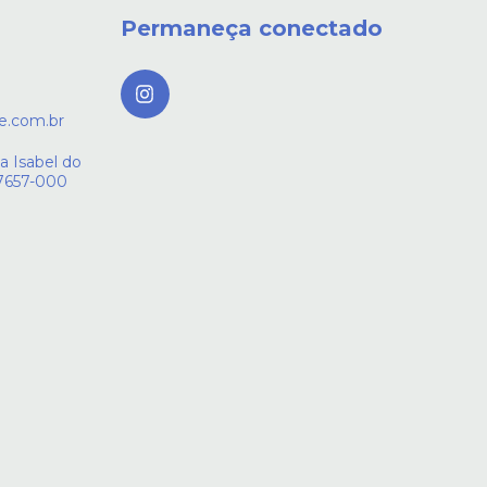
Permaneça conectado
e.com.br
a Isabel do
27657-000