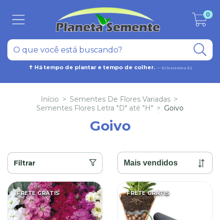
0
✝ Há tempo de plantar e tempo de colher.
— Eclesiastes 3:2
Início
>
Sementes De Flores Variadas
>
Sementes Flores Letra "D" até "H"
>
Goivo
Goivo
Filtrar
FRETE GRÁTIS
FRETE GRÁTIS