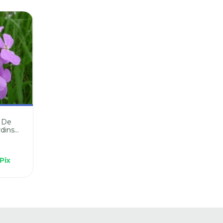
 De
rdins
Pix