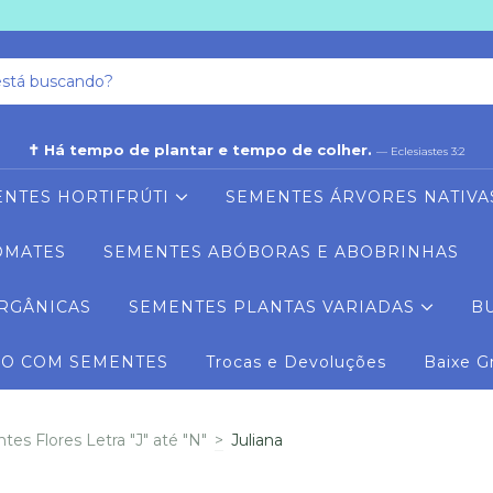
✝ Há tempo de plantar e tempo de colher.
— Eclesiastes 3:2
NTES HORTIFRÚTI
SEMENTES ÁRVORES NATIVA
OMATES
SEMENTES ABÓBORAS E ABOBRINHAS
RGÂNICAS
SEMENTES PLANTAS VARIADAS
B
RO COM SEMENTES
Trocas e Devoluções
Baixe G
es Flores Letra "J" até "N"
>
Juliana