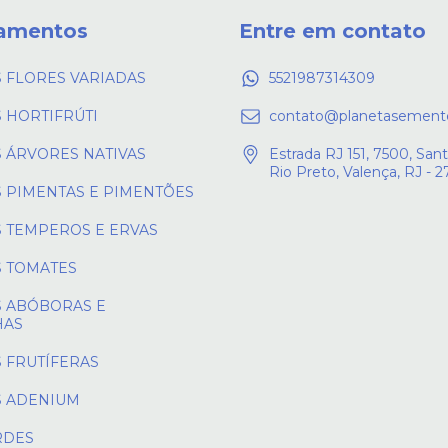
amentos
Entre em contato
 FLORES VARIADAS
5521987314309
 HORTIFRÚTI
contato@planetasement
 ÁRVORES NATIVAS
Estrada RJ 151, 7500, Sant
Rio Preto, Valença, RJ - 
 PIMENTAS E PIMENTÕES
 TEMPEROS E ERVAS
 TOMATES
 ABÓBORAS E
HAS
 FRUTÍFERAS
 ADENIUM
RDES