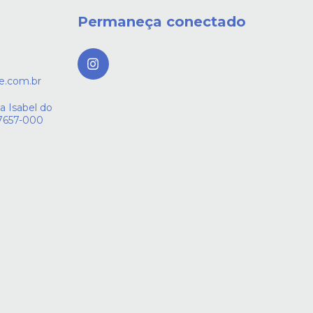
Permaneça conectado
e.com.br
a Isabel do
27657-000