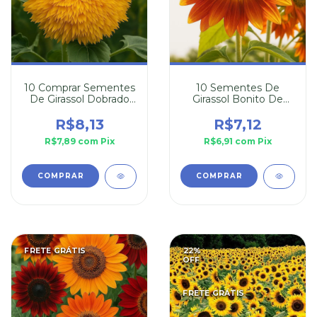
10 Comprar Sementes
10 Sementes De
De Girassol Dobrado
Girassol Bonito De
Anão
Outono
R$8,13
R$7,12
R$7,89
com
Pix
R$6,91
com
Pix
FRETE GRÁTIS
22
%
OFF
FRETE GRÁTIS