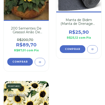
Manta de Bidim
(Manta de Drenagem)
30cm x 110cm
200 Sementes De
R$25,90
Girassol Anão De
Jardim
R$25,12
com
Pix
R$200,70
R$89,70
R$87,01
com
Pix
ESGOTADO
FRETE GRÁTIS