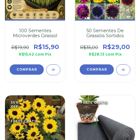
100 Sementes
50 Sementes De
Microverdes Girassol
Girassóis Sortidos
R$15,90
R$29,00
R$19,90
R$35,00
R$15,42
com
Pix
R$28,13
com
Pix
55
%
FRETE GRÁTIS
OFF
FRETE GRÁTIS