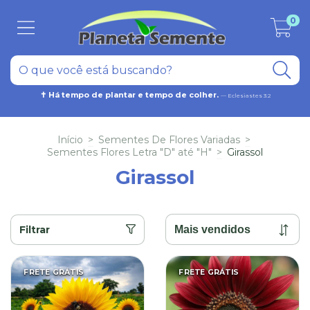
0
✝ Há tempo de plantar e tempo de colher.
— Eclesiastes 3:2
Início
>
Sementes De Flores Variadas
>
Sementes Flores Letra "D" até "H"
>
Girassol
Girassol
Filtrar
FRETE GRÁTIS
FRETE GRÁTIS