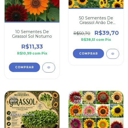
50 Sementes De
Girassol Anão De
Jardim
10 Sementes De
R$39,70
R$50,70
Girassol Sol Noturno
R$38,51
com
Pix
R$11,33
R$10,99
com
Pix
20
%
17
%
OFF
OFF
FRETE GRÁTIS
FRETE GRÁTIS