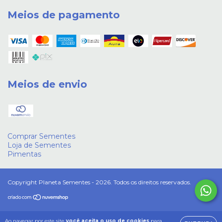
Meios de pagamento
Meios de envio
Comprar Sementes
Loja de Sementes
Pimentas
Copyright Planeta Sementes - 2026. Todos os direitos reservados.
Ao navegar por este site
você aceita o uso de cookies
para