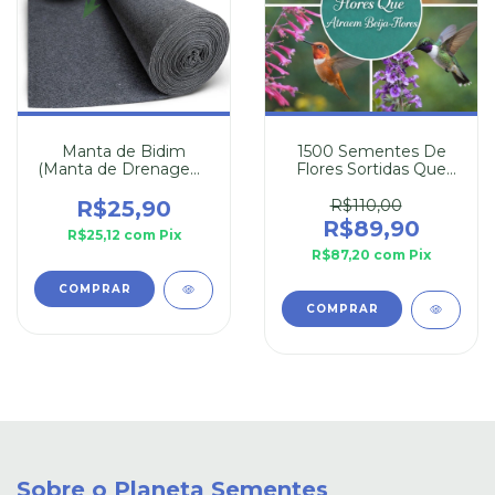
Manta de Bidim
1500 Sementes De
(Manta de Drenagem)
Flores Sortidas Que
30cm x 110cm
Atraem Beija-Flor
R$25,90
R$110,00
R$89,90
R$25,12
com
Pix
R$87,20
com
Pix
Sobre o Planeta Sementes