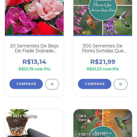
20 Sementes De Beijo
300 Sementes De
De Frade Dobrado
Flores Sortidas Que
Sortido
Atraem Beija-Flor
R$13,14
R$21,99
R$12,75
com
Pix
R$21,33
com
Pix
FRETE GRÁTIS
18
%
OFF
FRETE GRÁTIS