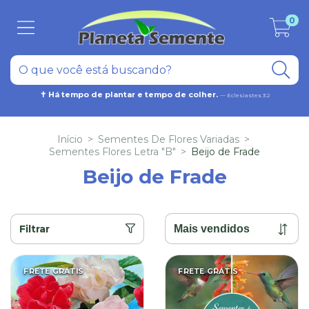
0
✝ Há tempo de plantar e tempo de colher.
— Eclesiastes 3:2
Início
>
Sementes De Flores Variadas
>
Sementes Flores Letra "B"
>
Beijo de Frade
Beijo de Frade
Filtrar
FRETE GRÁTIS
FRETE GRÁTIS