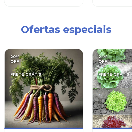
Ofertas especiais
20
%
24
%
OFF
OFF
FRETE GRÁTIS
FRETE GRÁTIS