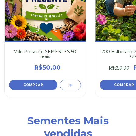
Vale Presente SEMENTES 50
200 Bulbos Trev
reais
Grá
R$50,00
R$350,00
Sementes Mais
vendidas