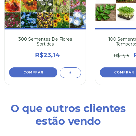
300 Sementes De Flores
100 Semente
Sortidas
Temperos
R$23,14
R$17,15
O que outros clientes
estão vendo