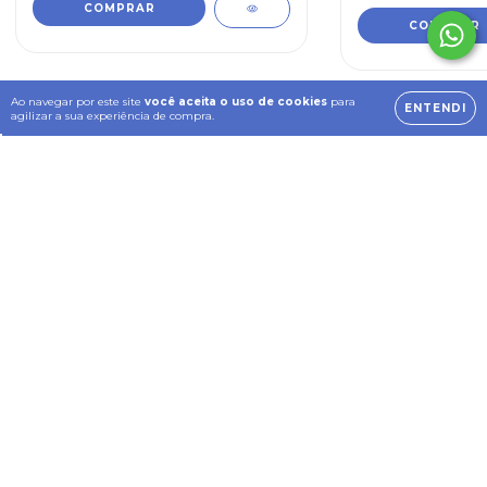
Ao navegar por este site
você aceita o uso de cookies
para
ENTENDI
agilizar a sua experiência de compra.
Sementes compradas
por outros clientes
FRETE GRÁTIS
FRETE GRÁTIS