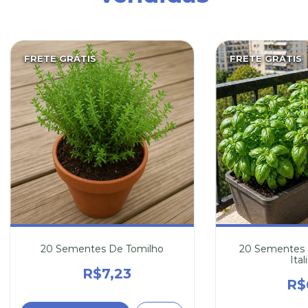
FRETE GRÁTIS
FRETE GRÁTIS
20 Sementes De Tomilho
20 Sementes 
Ital
R$7,23
R$