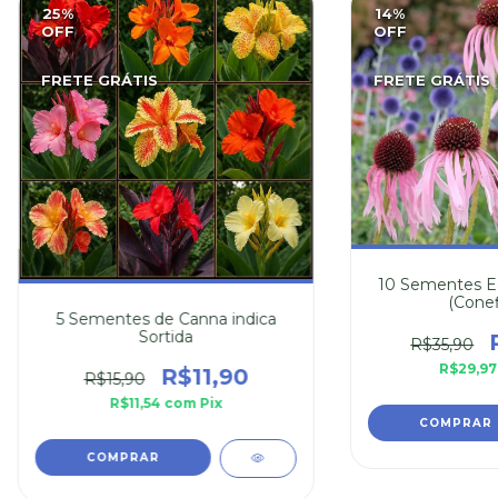
25
%
14
%
OFF
OFF
FRETE GRÁTIS
FRETE GRÁTIS
10 Sementes Ec
(Conef
5 Sementes de Canna indica
Sortida
R$35,90
R$29,9
R$11,90
R$15,90
R$11,54
com
Pix