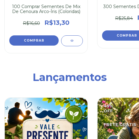
100 Comprar Sementes De Mix
300 Sementes D
De Cenoura Arco-Íris (Coloridas)
R$25,84
R$13,30
R$16,60
Lançamentos
49
%
OFF
FRETE GRÁTIS